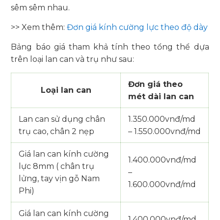
sêm sêm nhau.
>> Xem thêm:
Đơn giá kính cường lực theo độ dày
Bảng báo giá tham khả tính theo tổng thể dựa
trên loại lan can và trụ như sau:
Đơn giá theo
Loại lan can
mét dài lan can
Lan can sử dụng chân
1.350.000vnđ/md
trụ cao, chân 2 nẹp
– 1.550.000vnđ/md
Giá lan can kính cường
1.400.000vnđ/md
lực 8mm ( chân trụ
–
lửng, tay vịn gỗ Nam
1.600.000vnđ/md
Phi)
Giá lan can kính cường
1.400.000vnđ/md