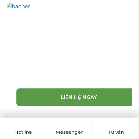
Bạn cần tư vấn?
Hãy gọi cho chúng tôi nếu bạn có thắc
mắc hoặc muốn tư vấn báo giá trực tiếp.
Chúng tôi tư vấn miễn phí và giúp bạn lựa
chọn được mẫu mã cũng như chất lượng
sản phẩm tốt với giá thành thấp nhất. Tiến
hành thi công lắp đặt nhanh gọn đẹp.
LIÊN HỆ NGAY
Hotline
Messenger
Tư vấn