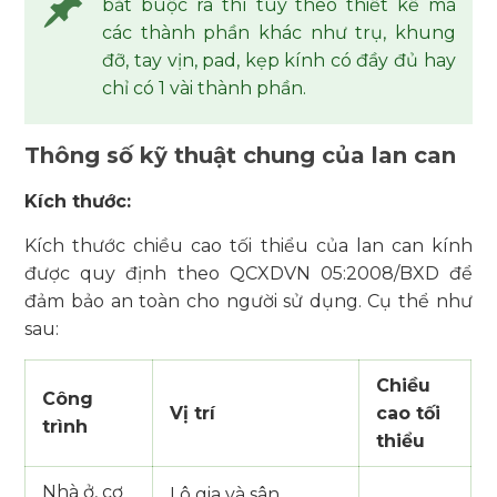
bắt buộc ra thì tùy theo thiết kế mà
các thành phần khác như trụ, khung
đỡ, tay vịn, pad, kẹp kính có đầy đủ hay
chỉ có 1 vài thành phần.
Thông số kỹ thuật chung của lan can
Kích thước:
Kích thước chiều cao tối thiểu của lan can kính
được quy định theo QCXDVN 05:2008/BXD để
đảm bảo an toàn cho người sử dụng. Cụ thể như
sau:
Chiều
Công
Vị trí
cao tối
trình
thiểu
Nhà ở, cơ
Lô gia và sân