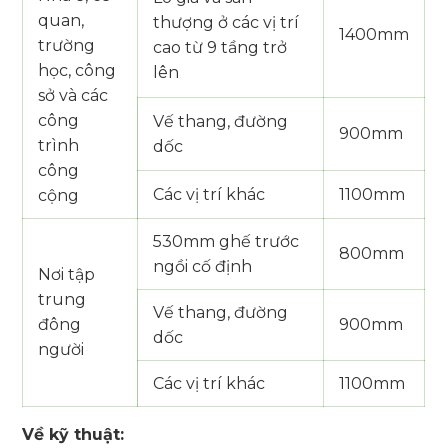
quan,
thượng ở các vị trí
1400mm
trường
cao từ 9 tầng trở
học, công
lên
sở và các
công
Vế thang, đường
900mm
trình
dốc
công
Các vị trí khác
1100mm
cộng
530mm ghế trước
800mm
ngồi cố định
Nơi tập
trung
Vế thang, đường
đông
900mm
dốc
người
Các vị trí khác
1100mm
Về kỹ thuật: