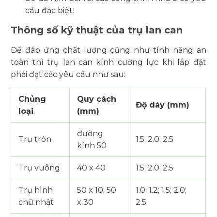
cầu đặc biệt.
Thông số kỹ thuật của trụ lan can
Để đáp ứng chất lượng cũng như tính năng an
toàn thì trụ lan can kính cường lực khi lắp đặt
phải đạt các yêu cầu như sau:
Chủng
Quy cách
Độ dày (mm)
loại
(mm)
đường
Trụ tròn
1.5; 2.0; 2.5
kính 50
Trụ vuông
40 x 40
1.5; 2.0; 2.5
Trụ hình
50 x 10; 50
1.0; 1.2; 1.5; 2.0;
chữ nhật
x 30
2.5