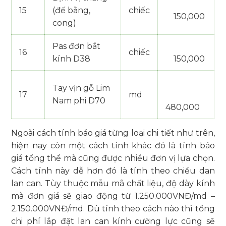
15
(đế bằng,
chiếc
150,000
cong)
Pas đơn bắt
16
chiếc
kính D38
150,000
Tay vịn gỗ Lim
17
md
Nam phi D70
480,000
Ngoài cách tính báo giá từng loại chi tiết như trên,
hiện nay còn một cách tính khác đó là tính báo
giá tổng thể mà cũng được nhiều đơn vị lựa chọn.
Cách tính này dễ hơn đó là tính theo chiều dan
lan can. Tùy thuộc mẫu mã chất liệu, độ dày kính
mà đơn giá sẽ giao động từ 1.250.000VNĐ/md –
2.150.000VNĐ/md. Dù tính theo cách nào thì tổng
chi phí lắp đặt lan can kính cường lực cũng sẽ