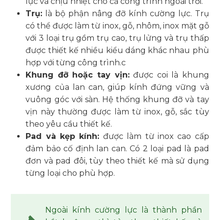
lực và chịu nhiệt cho cả công trình ngoài trời.
Trụ:
là bộ phận nâng đỡ kính cường lực. Trụ
có thể được làm từ inox, gỗ, nhôm, inox mặt gỗ
với 3 loại trụ gồm trụ cao, trụ lửng và trụ thấp
được thiết kế nhiều kiểu dáng khác nhau phù
hợp với từng công trình.c
Khung đỡ hoặc tay vịn:
được coi là khung
xương của lan can, giúp kính đứng vững và
vuông góc với sàn. Hệ thống khung đỡ và tay
vịn này thường được làm từ inox, gỗ, sắc tùy
theo yêu cầu thiết kế.
Pad và kẹp kính:
được làm từ inox cao cấp
đảm bảo cố định lan can. Có 2 loại pad là pad
đơn và pad đôi, tùy theo thiết kế mà sử dụng
từng loại cho phù hợp.
Ngoài kính cường lực là thành phần