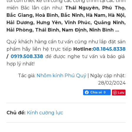
tôi còn thiết kế thi công các công trình tại các tỉnh
miền Bắc lân cận như:
Thái Nguyên, Phú Thọ,
Bắc Giang, Hoà Bình, Bắc Ninh, Hà Nam, Hà Nội,
Hải Dương, Hưng Yên, Vĩnh Phúc,
Quảng Ninh,
Hải Phòng, Thái Bình, Nam Định, Ninh Bình …
Quý khách hàng cần tư vấn cũng như lắp đặt sản
phẩm hãy liên hệ trực tiếp
Hotline:
08.1845.8338
/
0919.508.338
để được nghe tư vấn và báo giá
hợp lý nhất!
Tác giả:
Nhôm kính Phú Quý
|
Ngày cập nhật:
28/02/2024
Lưu
Chia sẻ
0
Chủ đề:
Kính cường lực