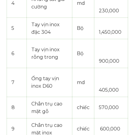
4
md
cường
230,000
Tay vịn inox
5
Bộ
đặc 304
1,450,000
Tay vịn inox
6
Bộ
rỗng trong
900,000
Ống tay vịn
7
md
inox D60
405,000
Chân trụ cao
8
chiếc
570,000
mặt gỗ
Chân trụ cao
9
chiếc
600,000
mặt inox