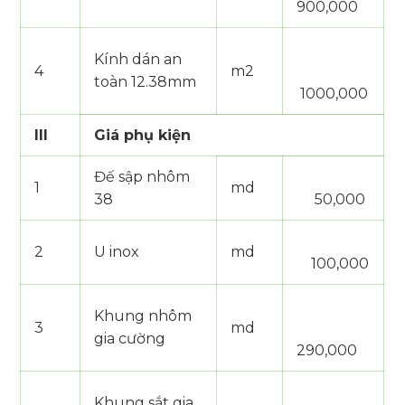
900,000
Kính dán an
4
m2
toàn 12.38mm
1000,000
III
Giá phụ kiện
Đế sập nhôm
1
md
38
50,000
2
U inox
md
100,000
Khung nhôm
3
md
gia cường
290,000
Khung sắt gia