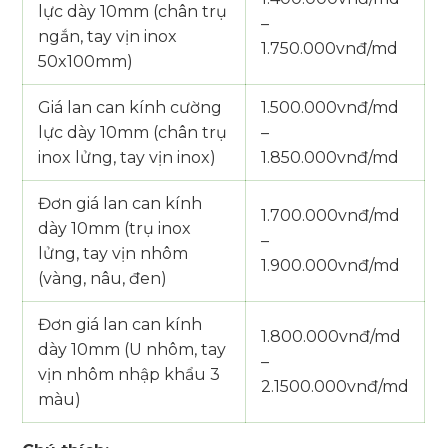
lực dày 10mm (chân trụ
–
ngắn, tay vịn inox
1.750.000vnđ/md
50x100mm)
Giá lan can kính cường
1.500.000vnđ/md
lực dày 10mm (chân trụ
–
inox lửng, tay vịn inox)
1.850.000vnđ/md
Đơn giá lan can kính
1.700.000vnđ/md
dày 10mm (trụ inox
–
lửng, tay vịn nhôm
1.900.000vnđ/md
(vàng, nâu, đen)
Đơn giá lan can kính
1.800.000vnđ/md
dày 10mm (U nhôm, tay
–
vịn nhôm nhập khẩu 3
2.1500.000vnđ/md
màu)