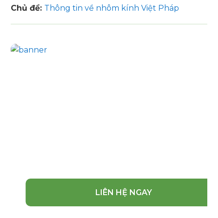
Chủ đề:
Thông tin về nhôm kính Việt Pháp
Bạn cần tư vấn?
Hãy gọi cho chúng tôi nếu bạn có thắc
mắc hoặc muốn tư vấn báo giá trực tiếp.
Chúng tôi tư vấn miễn phí và giúp bạn lựa
chọn được mẫu mã cũng như chất lượng
sản phẩm tốt với giá thành thấp nhất. Tiến
hành thi công lắp đặt nhanh gọn đẹp.
LIÊN HỆ NGAY