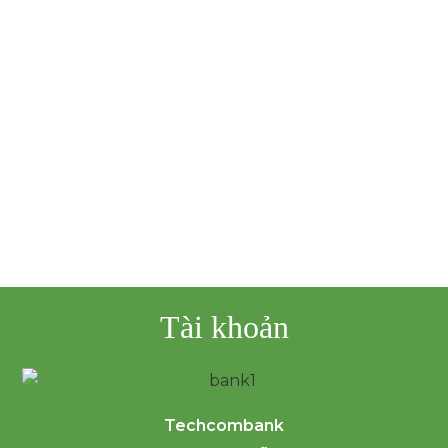
K
h
N
n
v
Đ
Tài khoản
Techcombank