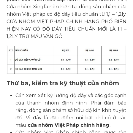
Cửa nhôm Xingfa nên hiện tại dòng sản phẩm cửa
nhôm Việt pháp có độ dầy tiêu chuẩn từ 1,1 – 1,2ly.
CỬA NHÔM VIỆT PHÁP CHÍNH HÃNG PHỔ BIẾN
HIỆN NAY CÓ ĐỘ DẦY TIÊU CHUẨN MỚI LÀ 1,1 –
1,2LY TRỪ MẦU VÂN GỖ
Thứ ba, kiểm tra kỹ thuật cửa nhôm
Cần xem xét kỹ lưỡng độ dày và các góc cạnh
của thanh nhôm định hình. Phải đảm bảo
rằng, dòng sản phẩm sở hữu độ kín khít tuyệt
đối. Vì đây là đặc điểm nổi bật chỉ có ở các
mẫu
cửa nhôm Việt Pháp chính hãng
.
Cửa nhôm Việt Pháp chính hãng được sản