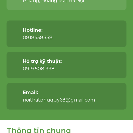
Phóng, Hoàng Mai, Hà Nội
Hotline:
0818458338
Hỗ trợ kỹ thuật:
0919 508 338
Email:
noithatphuquy68@gmail.com
Thông tin chung