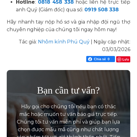
Hotline
:
0818 458 338
hoặc liên hệ trực tiếp
anh Quý (Giám đốc) qua số:
0919 508 338
Hãy nhanh tay nộp hồ sơ và gia nhập đội ngũ thợ
chuyên nghiệp của chúng tôi ngay hôm nay!
Tác giả:
Nhôm kính Phú Quý
|
Ngày cập nhật:
03/03/2026
Lưu
Chia sẻ
0
Bạn cần tư vấn?
Hãy gọi cho chúng tôi nếu bạn có thắc
mắc hoặc muốn tư vấn báo giá trực tiếp.
Chúng tôi tư vấn miễn phí và giúp bạn lựa
chọn được mẫu mã cũng như chất lượng